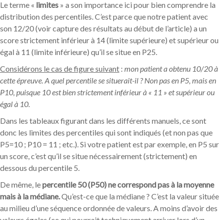
Le terme «
limites
» a son importance ici pour bien comprendre la
distribution des percentiles. C’est parce que notre patient avec
son 12/20 (voir capture des résultats au début de l’article) a un
score strictement inférieur à 14 (limite supérieure) et supérieur ou
égal à 11 (limite inférieure) qu’il se situe en P25.
Considérons le cas de figure suivant
:
mon patient a obtenu 10/20 à
cette épreuve. A quel percentile se situerait-il
? Non pas en P5, mais en
P10, puisque 10 est bien strictement inférieur à «
11
»
et supérieur ou
égal à 10.
Dans les tableaux figurant dans les différents manuels, ce sont
donc les limites des percentiles qui sont indiqués (et non pas que
P5=10 ; P10 = 11 ; etc.). Si votre patient est par exemple, en P5 sur
un score, c’est qu’il se situe nécessairement (strictement) en
dessous du percentile 5.
De même, le
percentile 50 (P50) ne correspond pas à la moyenne
mais à la médiane.
Qu’est-ce que la médiane ? C’est la valeur située
au milieu d’une séquence ordonnée de valeurs. A moins d’avoir des
valeurs égales (ce qui pourrait techniquement arriver lors d’un