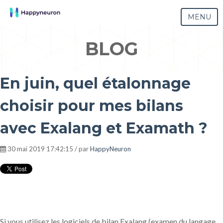
MENU
BLOG
En juin, quel étalonnage
choisir pour mes bilans
avec Exalang et Examath ?
30 mai 2019 17:42:15 / par
HappyNeuron
Si vous utilisez les logiciels de bilan Exalang (examen du
langage