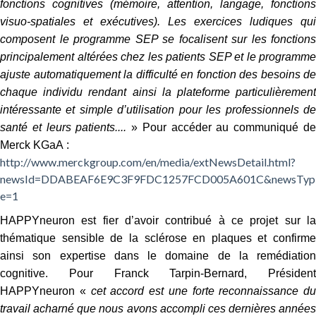
fonctions cognitives (mémoire, attention, langage, fonctions
visuo-spatiales et exécutives). Les exercices ludiques qui
composent le programme SEP se focalisent sur les fonctions
principalement altérées chez les patients SEP et le programme
ajuste automatiquement la difficulté en fonction des besoins de
chaque individu rendant ainsi la plateforme particulièrement
intéressante et simple d’utilisation pour les professionnels de
santé et leurs patients....
» Pour accéder au communiqué d
Merck KGaA :
http://www.merckgroup.com/en/media/extNewsDetail.html?
newsId=DDABEAF6E9C3F9FDC1257FCD005A601C&newsTyp
e=1
HAPPYneuron est fier d’avoir contribué à ce projet sur la
thématique sensible de la sclérose en plaques et confirme
ainsi son expertise dans le domaine de la remédiation
cognitive. Pour Franck Tarpin-Bernard, Président
HAPPYneuron «
cet accord est une forte reconnaissance du
travail acharné que nous avons accompli ces dernières années